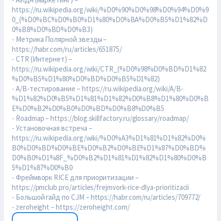
https://ru.wikipedia.org/wiki/%D0%90%D0%98%D0%94%D0%9
0_(%D0%BC%D0%B0%D1%80%D0%BA%D0%B5%D1%82%D
0%B8%D0%BD%D0%B3)
- Метрика Полярной звезды –
https://habr.com/ru/articles/651875/
- CTR (Интернет) –
https://ru.wikipedia.org/wiki/CTR_(%D0%98%D0%BD%D1%82
%D0%B5%D1%80%D0%BD%D0%B5%D1%82)
- A/B-тестирование – https://ru.wikipedia.org/wiki/A/B-
%D1%82%D0%B5%D1%81%D1%82%D0%B8%D1%80%D0%B
E%D0%B2%D0%B0%D0%BD%D0%B8%D0%B5
- Roadmap – https://blog.skillfactory.ru/glossary/roadmap/
- Установочная встреча –
https://ru.wikipedia.org/wiki/%D0%A3%D1%81%D1%82%D0%
B0%D0%BD%D0%BE%D0%B2%D0%BE%D1%87%D0%BD%
D0%B0%D1%8F_%D0%B2%D1%81%D1%82%D1%80%D0%B
5%D1%87%D0%B0
- Фреймворк RICE для приоритизации –
https://pmclub.pro/articles/frejmvork-rice-dlya-prioritizacii
- Большой гайд по CJM – https://habr.com/ru/articles/709772/
- zeroheight – https://zeroheight.com/