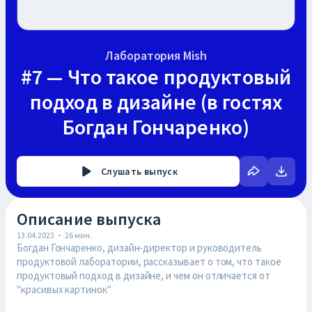
Лаборатория Mish
#7 — Что такое продуктовый
подход в дизайне (в гостях
Богдан Гончаренко)
Слушать
выпуск
Описание выпуска
13.04.2023
·
26
мин.
Богдан Гончаренко, дизайн-директор и руководитель
продуктовой лаборатории, рассказывает о том, что такое
продуктовый подход в дизайне, и чем он отличается от
"красивых картинок"