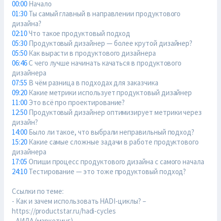
00:00
Начало
01:30
Ты самый главный в направлении продуктового
дизайна?
02:10
Что такое продуктовый подход
05:30
Продуктовый дизайнер — более крутой дизайнер?
05:50
Как вырасти в продуктового дизайнера
06:46
С чего лучше начинать качаться в продуктового
дизайнера
07:55
В чём разница в подходах для заказчика
09:20
Какие метрики использует продуктовый дизайнер
11:00
Это всё про проектирование?
12:50
Продуктовый дизайнер оптимизирует метрики через
дизайн?
14:00
Было ли такое, что выбрали неправильный подход?
15:20
Какие самые сложные задачи в работе продуктового
дизайнера
17:05
Опиши процесс продуктового дизайна с самого начала
24:10
Тестирование — это тоже продуктовый подход?
Ссылки по теме:
- Как и зачем использовать HADI-циклы? –
https://productstar.ru/hadi-cycles
- АИДА (маркетинг) –