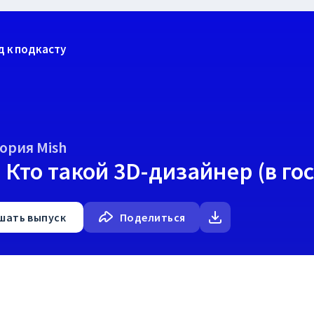
д к подкасту
ория Mish
 Кто такой 3D-дизайнер (в го
шать
выпуск
Поделиться