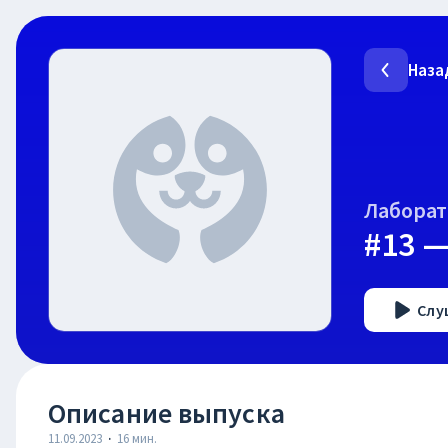
Наза
Лаборат
#13 —
Слу
Описание выпуска
11.09.2023
·
16
мин.