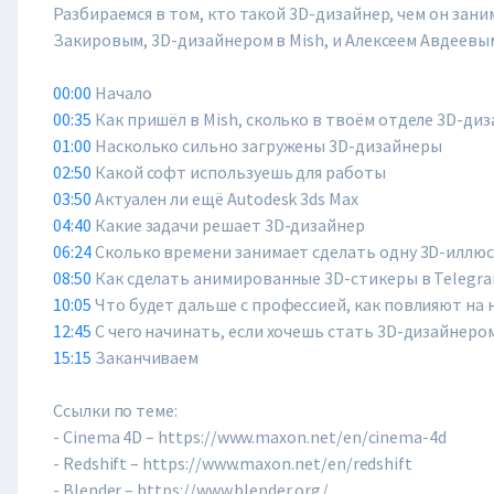
Разбираемся в том, кто такой 3D-дизайнер, чем он зани
Закировым, 3D-дизайнером в Mish, и Алексеем Авдеевым
00:00
Начало
00:35
Как пришёл в Mish, сколько в твоём отделе 3D-ди
01:00
Насколько сильно загружены 3D-дизайнеры
02:50
Какой софт используешь для работы
03:50
Актуален ли ещё Autodesk 3ds Max
04:40
Какие задачи решает 3D-дизайнер
06:24
Сколько времени занимает сделать одну 3D-иллю
08:50
Как сделать анимированные 3D-стикеры в Telegr
10:05
Что будет дальше с профессией, как повлияют на 
12:45
С чего начинать, если хочешь стать 3D-дизайнеро
15:15
Заканчиваем
Ссылки по теме:
- Cinema 4D – https://www.maxon.net/en/cinema-4d
- Redshift – https://www.maxon.net/en/redshift
- Blender – https://www.blender.org/