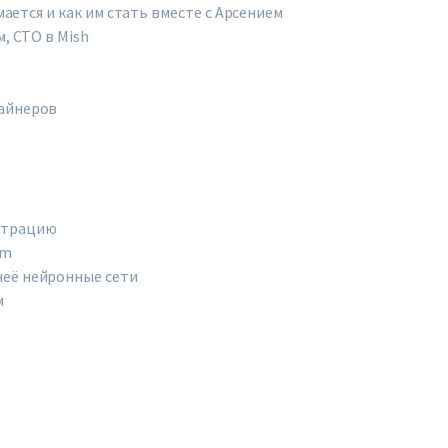
мается и как им стать вместе с Арсением
, CTO в Mish
зайнеров
страцию
am
неё нейронные сети
м